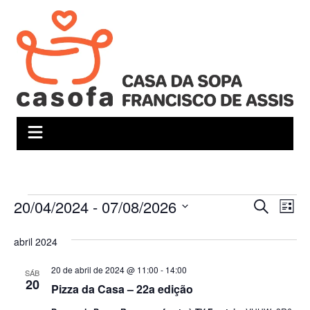
Ir
para
o
conteúdo
Eventos
20/04/2024
 - 
07/08/2026
P
N
P
L
r
e
i
a
S
o
s
abril 2024
e
c
s
v
t
u
l
a
q
r
e
20 de abril de 2024 @ 11:00
-
14:00
SÁB
e
a
20
Pizza da Casa – 22a edição
u
g
c
r
e
i